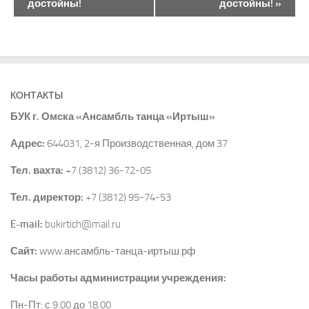
а
достойны!
достойны!
»
в
и
г
а
ц
КОНТАКТЫ
и
БУК г. Омска «Ансамбль танца «Иртыш»
я
М
Адрес:
644031, 2-я Производственная, дом 37
е
р
Тел. вахта:
+7 (3812) 36-72-05
о
Тел. директор:
+7 (3812) 95-74-53
п
р
E-mail:
bukirtich@mail.ru
и
я
Сайт:
www.ансамбль-танца-иртыш.рф
т
Часы работы администрации учреждения:
и
е
Пн-Пт: с 9.00 до 18.00