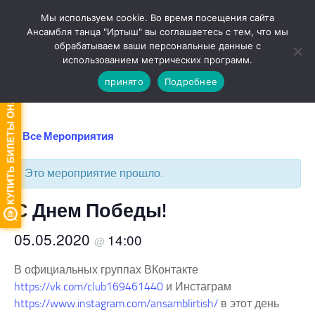
Мы используем cookie. Во время посещения сайта
Перейти к содержимому
Ансамбля танца "Иртыш" вы соглашаетесь с тем, что мы
обрабатываем ваши персональные данные с
Версия для слабовидящих
использованием метрических программ.
принято
Подробнее
« Все Мероприятия
Это мероприятие прошло.
С Днем Победы!
05.05.2020
14:00
@
В официальных группах ВКонтакте
https://vk.com/club169461440
и Инстаграм
https://www.instagram.com/ansamblirtish/
в этот день