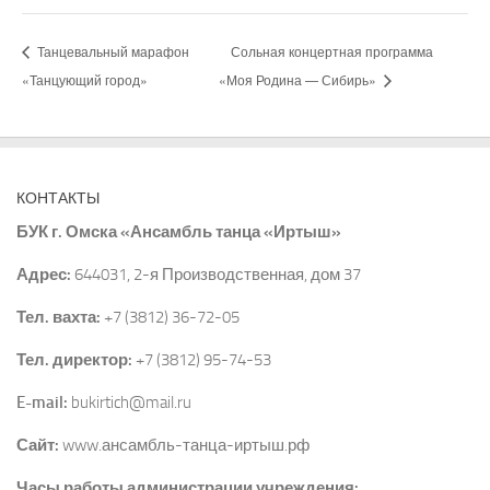
Танцевальный марафон
Сольная концертная программа
«Танцующий город»
«Моя Родина — Сибирь»
КОНТАКТЫ
БУК г. Омска «Ансамбль танца «Иртыш»
Адрес:
644031, 2-я Производственная, дом 37
Тел. вахта:
+7 (3812) 36-72-05
Тел. директор:
+7 (3812) 95-74-53
E-mail:
bukirtich@mail.ru
Сайт:
www.ансамбль-танца-иртыш.рф
Часы работы администрации учреждения: