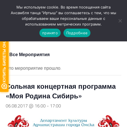
Мы используем cookie. Во время посещения сайта
Перейти к содержимому
Ансамбля танца "Иртыш" вы соглашаетесь с тем, что мы
обрабатываем ваши персональные данные с
Версия для слабовидящих
использованием метрических программ.
принято
Подробнее
« Все Мероприятия
Это мероприятие прошло.
Сольная концертная программа
«Моя Родина Сибирь»
06.08.2017 @ 16:00
-
17:00