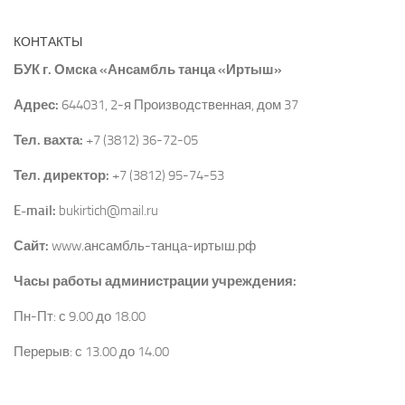
а
ц
КОНТАКТЫ
и
БУК г. Омска «Ансамбль танца «Иртыш»
я
М
Адрес:
644031, 2-я Производственная, дом 37
е
р
Тел. вахта:
+7 (3812) 36-72-05
о
Тел. директор:
+7 (3812) 95-74-53
п
р
E-mail:
bukirtich@mail.ru
и
я
Сайт:
www.ансамбль-танца-иртыш.рф
т
Часы работы администрации учреждения:
и
е
Пн-Пт: с 9.00 до 18.00
Перерыв: с 13.00 до 14.00