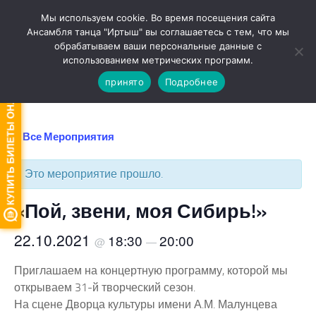
Мы используем cookie. Во время посещения сайта
Перейти к содержимому
Ансамбля танца "Иртыш" вы соглашаетесь с тем, что мы
обрабатываем ваши персональные данные с
Версия для слабовидящих
использованием метрических программ.
принято
Подробнее
« Все Мероприятия
Это мероприятие прошло.
«Пой, звени, моя Сибирь!»
22.10.2021
18:30
20:00
@
—
Приглашаем на концертную программу, которой мы
открываем 31-й творческий сезон.
На сцене Дворца культуры имени А.М. Малунцева