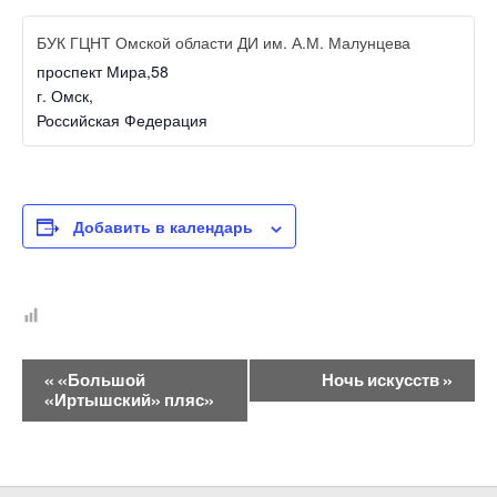
БУК ГЦНТ Омской области ДИ им. А.М. Малунцева
проспект Мира,58
г. Омск
,
Российская Федерация
Добавить в календарь
Н
«
«Большой
Ночь искусств
»
а
«Иртышский» пляс»
в
и
г