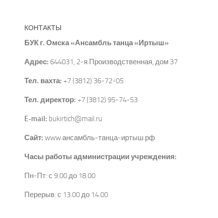
и
я
М
КОНТАКТЫ
е
БУК г. Омска «Ансамбль танца «Иртыш»
р
Адрес:
644031, 2-я Производственная, дом 37
о
п
Тел. вахта:
+7 (3812) 36-72-05
р
и
Тел. директор:
+7 (3812) 95-74-53
я
E-mail:
bukirtich@mail.ru
т
и
Сайт:
www.ансамбль-танца-иртыш.рф
е
Часы работы администрации учреждения:
Пн-Пт: с 9.00 до 18.00
Перерыв: с 13.00 до 14.00