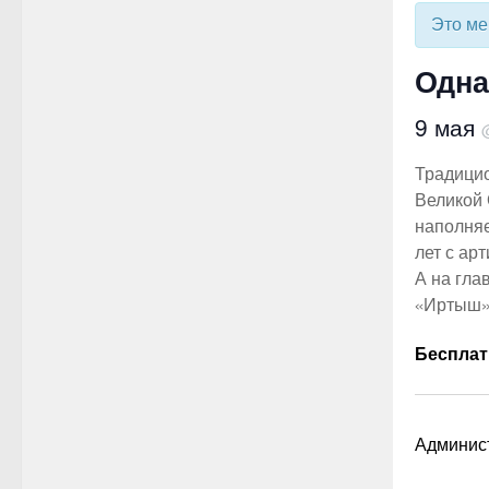
Это ме
Одна
9 мая
Традицио
Великой 
наполняе
лет с ар
А на гла
«Иртыш» 
Беспла
Админист