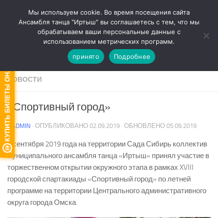
Мы используем cookie. Во время посещения сайта
Перейти к содержимому
Ансамбля танца "Иртыш" вы соглашаетесь с тем, что мы
обрабатываем ваши персональные данные с
Версия для слабовидящих
использованием метрических программ.
принято
Подробнее
НОВОСТИ
«Спортивный город»
-
ADMIN
· ОПУБЛИКОВАНО
02.09.2019
· ОБНОВЛЕНО
05.09.2019
1 сентября 2019 года на территории Сада Сибирь коллектив
муниципального ансамбля танца «Иртыш» принял участие в
торжественном открытии окружного этапа в рамках XVIII
городской спартакиады «Спортивный город» по летней
программе на территории Центрального административного
округа города Омска.