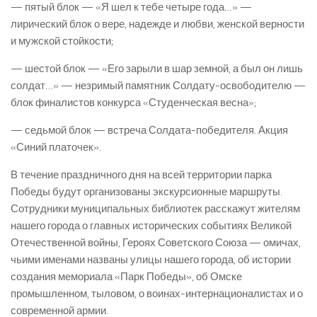
— пятый блок — «Я шел к тебе четыре года…» —
лирический блок о вере, надежде и любви, женской верности
и мужской стойкости;
— шестой блок — «Его зарыли в шар земной, а был он лишь
солдат…» — незримый памятник Солдату-освободителю —
блок финалистов конкурса «Студенческая весна»;
— седьмой блок — встреча Солдата-победителя. Акция
«Синий платочек».
В течение праздничного дня на всей территории парка
Победы будут организованы экскурсионные маршруты.
Сотрудники муниципальных библиотек расскажут жителям
нашего города о главных исторических событиях Великой
Отечественной войны, Героях Советского Союза — омичах,
чьими именами названы улицы нашего города, об истории
создания мемориала «Парк Победы», об Омске
промышленном, тыловом, о воинах-интернационалистах и о
современной армии.