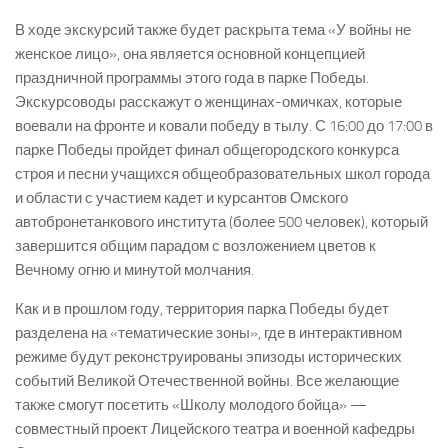
В ходе экскурсий также будет раскрыта тема «У войны не
женское лицо», она является основной концепцией
праздничной программы этого года в парке Победы.
Экскурсоводы расскажут о женщинах-омичках, которые
воевали на фронте и ковали победу в тылу. С 16:00 до 17:00 в
парке Победы пройдет финал общегородского конкурса
строя и песни учащихся общеобразовательных школ города
и области с участием кадет и курсантов Омского
автобронетанкового института (более 500 человек), который
завершится общим парадом с возложением цветов к
Вечному огню и минутой молчания.
Как и в прошлом году, территория парка Победы будет
разделена на «тематические зоны», где в интерактивном
режиме будут реконструированы эпизоды исторических
событий Великой Отечественной войны. Все желающие
также смогут посетить «Школу молодого бойца» —
совместный проект Лицейского театра и военной кафедры