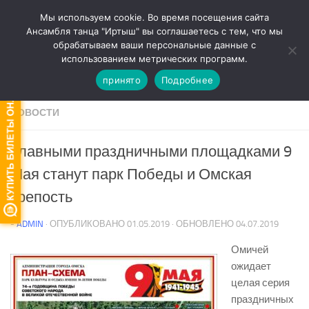
Мы используем cookie. Во время посещения сайта
Перейти к содержимому
Ансамбля танца "Иртыш" вы соглашаетесь с тем, что мы
обрабатываем ваши персональные данные с
Версия для слабовидящих
использованием метрических программ.
принято
Подробнее
НОВОСТИ
Главными праздничными площадками 9
Мая станут парк Победы и Омская
крепость
-
ADMIN
· ОПУБЛИКОВАНО
01.05.2019
· ОБНОВЛЕНО
04.07.2019
Омичей
ожидает
целая серия
праздничных